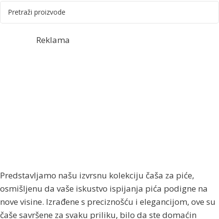
Reklama
Predstavljamo našu izvrsnu kolekciju čaša za piće,
osmišljenu da vaše iskustvo ispijanja pića podigne na
nove visine. Izrađene s preciznošću i elegancijom, ove su
čaše savršene za svaku priliku, bilo da ste domaćin