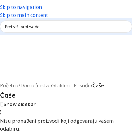
Skip to navigation
Skip to main content
Reklama
Početna
/
Domaćinstvo
/
Stakleno Posuđe
/
Čaše
Čaše
Show sidebar
Nisu pronađeni proizvodi koji odgovaraju vašem
odabiru.