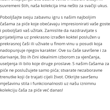
suvremeni štih, naša kolekcija ima nešto za svačiji ukus.
Poboljšajte svoju zabavnu igru ​​s našim najboljim
čašama za piće koje obećavaju impresionirati vaše goste
i poboljšati vaš užitak. Zamislite da nazdravljate s
prijateljima uz prekrasno izrađen koktel poslužen u
prekrasnoj čaši ili uživate u finom vinu u posudi koja
nadopunjuje njegov karakter. Ove su čaše savršene i za
darivanje, što ih čini idealnim izborom za vjenčanja,
useljenja ili bilo koje druge proslave. S našim čašama za
piće ne poslužujete samo pića; stvarate nezaboravne
trenutke koji će trajati cijeli život. Otkrijte savršenu
mješavinu stila i funkcionalnosti uz našu iznimnu
kolekciju čaša za piće već danas!