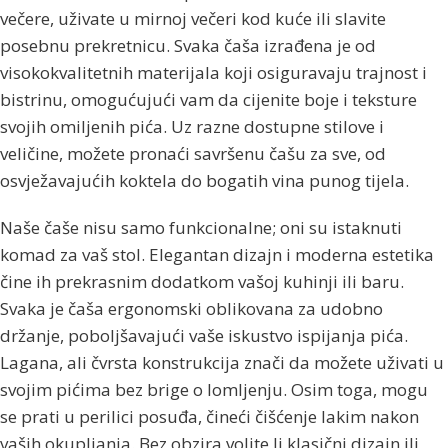
večere, uživate u mirnoj večeri kod kuće ili slavite
posebnu prekretnicu. Svaka čaša izrađena je od
visokokvalitetnih materijala koji osiguravaju trajnost i
bistrinu, omogućujući vam da cijenite boje i teksture
svojih omiljenih pića. Uz razne dostupne stilove i
veličine, možete pronaći savršenu čašu za sve, od
osvježavajućih koktela do bogatih vina punog tijela.
Naše čaše nisu samo funkcionalne; oni su istaknuti
komad za vaš stol. Elegantan dizajn i moderna estetika
čine ih prekrasnim dodatkom vašoj kuhinji ili baru.
Svaka je čaša ergonomski oblikovana za udobno
držanje, poboljšavajući vaše iskustvo ispijanja pića.
Lagana, ali čvrsta konstrukcija znači da možete uživati ​​u
svojim pićima bez brige o lomljenju. Osim toga, mogu
se prati u perilici posuđa, čineći čišćenje lakim nakon
vaših okupljanja. Bez obzira volite li klasični dizajn ili