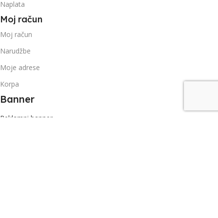
Naplata
Moj račun
Moj račun
Narudžbe
Moje adrese
Korpa
Banner
Reklamni banner
Developed by
Muamer Lapandić
- ZH Zola ©
📲 Instaliraj Aplikaciju
16
jan