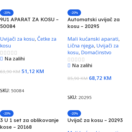
-20%
-20%
9U1 APARAT ZA KOSU –
Automatski uvijač za
50084
kosu – 20295
Uvijači za kosu
,
Četke za
Mali kućanski aparati
,
kosu
Lična njega
,
Uvijači za
kosu
,
Domaćinstvo
Na zalihi
Na zalihi
51,12
KM
63,90
KM
68,72
KM
85,90
KM
Dodaj U Korpu
Dodaj U Korpu
SKU:
50084
SKU:
20295
-20%
-20%
3 U 1 set za oblikovanje
Uvijač za kosu – 20293
kose – 20168