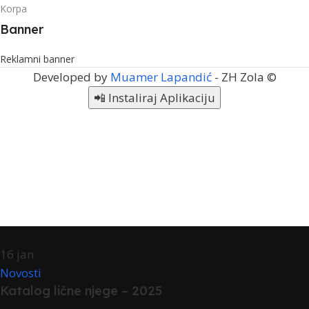
Korpa
Banner
Reklamni banner
Developed by
Muamer Lapandić
- ZH Zola ©
📲 Instaliraj Aplikaciju
16
jan
Novosti
Katalog lične njege – 2025