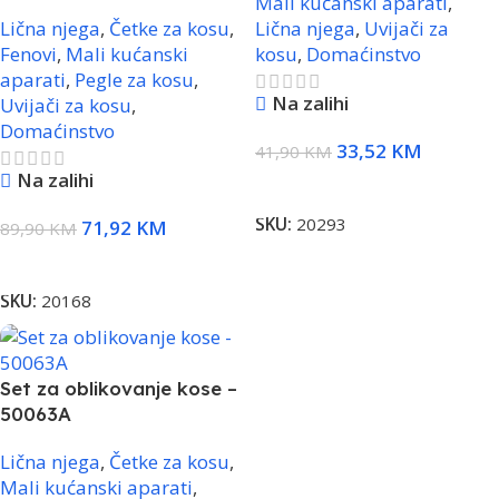
Mali kućanski aparati
,
Lična njega
,
Četke za kosu
,
Lična njega
,
Uvijači za
Fenovi
,
Mali kućanski
kosu
,
Domaćinstvo
aparati
,
Pegle za kosu
,
Na zalihi
Uvijači za kosu
,
Domaćinstvo
33,52
KM
41,90
KM
Na zalihi
Dodaj U Korpu
SKU:
20293
71,92
KM
89,90
KM
Dodaj U Korpu
SKU:
20168
Set za oblikovanje kose –
50063A
Lična njega
,
Četke za kosu
,
Mali kućanski aparati
,