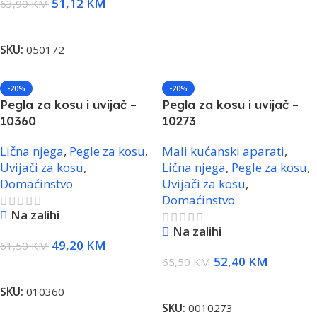
51,12
KM
63,90
KM
Dodaj U Korpu
SKU:
050172
-20%
-20%
Pegla za kosu i uvijač –
Pegla za kosu i uvijač –
10360
10273
Lična njega
,
Pegle za kosu
,
Mali kućanski aparati
,
Uvijači za kosu
,
Lična njega
,
Pegle za kosu
,
Domaćinstvo
Uvijači za kosu
,
Domaćinstvo
Na zalihi
Na zalihi
49,20
KM
61,50
KM
52,40
KM
65,50
KM
Dodaj U Korpu
Dodaj U Korpu
SKU:
010360
SKU:
0010273