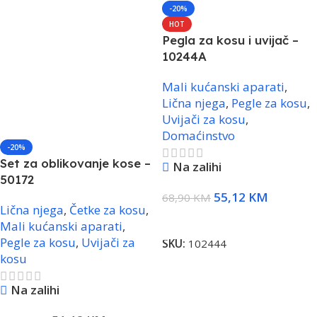
-20%
HOT
Pegla za kosu i uvijač –
10244A
Mali kućanski aparati
,
Lična njega
,
Pegle za kosu
,
Uvijači za kosu
,
Domaćinstvo
-20%
Set za oblikovanje kose –
Na zalihi
50172
55,12
KM
68,90
KM
Lična njega
,
Četke za kosu
,
Dodaj U Korpu
Mali kućanski aparati
,
Pegle za kosu
,
Uvijači za
SKU:
102444
kosu
Na zalihi