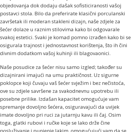
objedovanja dok dodaju dašak sofisticiranosti vašoj
postavci stola. Bilo da preferirate klasični porculanski
završetak ili moderan stakleni dizajn, naše zdjele za
šećer dolaze u raznim stilovima kako bi odgovarale
svakoj estetici. Svaki je komad pomno izrađen kako bi se
osigurala trajnost i jednostavnost korištenja, što ih čini
divnim dodatkom vašoj kuhinji ili blagovaonici.
Naše posudice za šećer nisu samo izgled; također su
dizajnirani imajući na umu praktičnost. Uz sigurne
poklopce koji čuvaju vaš šećer svježim i bez nečistoća,
ove su zdjele savršene za svakodnevnu upotrebu ili
posebne prilike. Izdašan kapacitet omogućuje vam
spremanje dovoljno šećera, osiguravajući da uvijek
imate dovoljno pri ruci za jutarnju kavu ili čaj. Osim
toga, glatki rubovi i ručke koje se lako drže čine
posluživanje i punjenje lakim, omogućujući vam da se