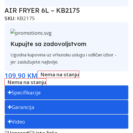
AIR FRYER 6L – KB2175
SKU:
KB2175
Kupujte sa zadovoljstvom
Ugodna kupovina uz vrhunsku uslugu i odličan izbor -
jer zaslužujete najbolje.
109,90
KM
Nema na stanju
Nema na stanju
Specifikacije
Garancija
Video
Usporedi
Lista želja