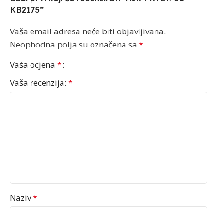
KB2175”
Vaša email adresa neće biti objavljivana.
Neophodna polja su označena sa
*
Vaša ocjena
*
Vaša recenzija:
*
Naziv
*