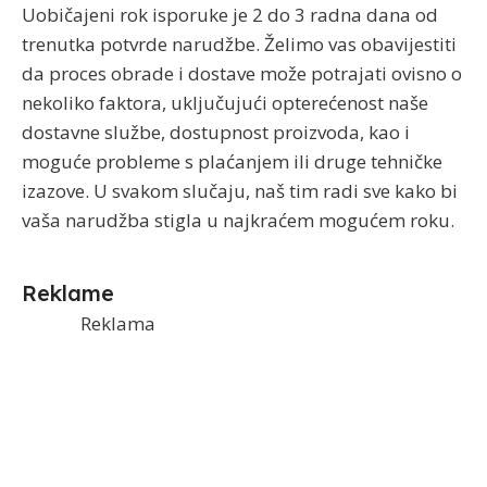
Uobičajeni rok isporuke je 2 do 3 radna dana od
trenutka potvrde narudžbe. Želimo vas obavijestiti
da proces obrade i dostave može potrajati ovisno o
nekoliko faktora, uključujući opterećenost naše
dostavne službe, dostupnost proizvoda, kao i
moguće probleme s plaćanjem ili druge tehničke
izazove. U svakom slučaju, naš tim radi sve kako bi
vaša narudžba stigla u najkraćem mogućem roku.
Reklame
Reklama