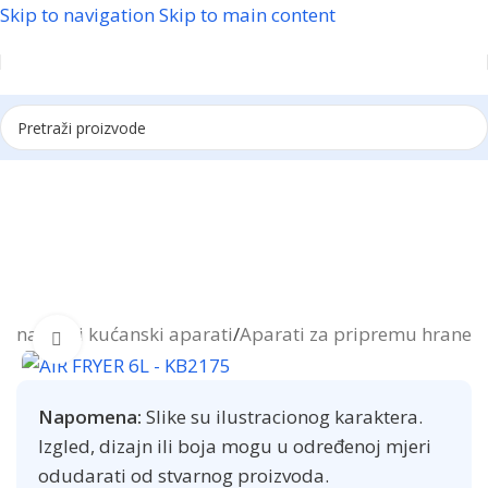
Skip to navigation
Skip to main content
Reklama
etna
/
Mali kućanski aparati
/
Aparati za pripremu hrane
Click to enlarge
Napomena:
Slike su ilustracionog karaktera.
Izgled, dizajn ili boja mogu u određenoj mjeri
odudarati od stvarnog proizvoda.