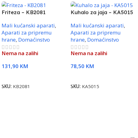
Friteza – KB2081
Kuhalo za jaja – KA5015
Mali kućanski aparati
,
Mali kućanski aparati
,
Aparati za pripremu
Aparati za pripremu
hrane
,
Domaćinstvo
hrane
,
Domaćinstvo
Nema na zalihi
Nema na zalihi
131,90
KM
78,50
KM
Pročitaj Više
Pročitaj Više
SKU:
KB2081
SKU:
KA5015