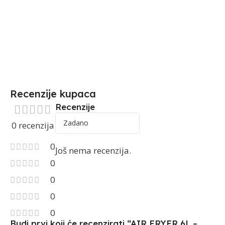
Recenzije kupaca
Recenzije
0 recenzija
0
Još nema recenzija.
0
0
0
0
Budi prvi koji će recenzirati “AIR FRYER 6L –