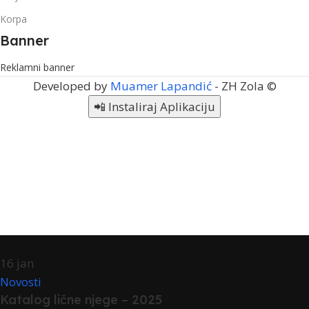
Korpa
Banner
Reklamni banner
Developed by
Muamer Lapandić
- ZH Zola ©
📲 Instaliraj Aplikaciju
16
jan
Novosti
Katalog lične njege – 2025