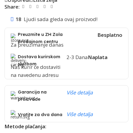
Share:
18
Ljudi sada gleda ovaj proizvod!
Preuzmite u ZH Zola
Besplatno
prodajnom centru
Za preuzimanje danas
Dostava kurirskom
2-3 Dana
Naplata
službom
Naš kurir će dostaviti
na navedenu adresu
Garancija na
Više detalja
proizvode
Više detalja
Vratite za dva dana
Metode plaćanja: