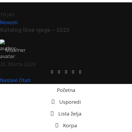
16
jan
Novosti
Katalog lične njege – 2025
Muamer
25. Marta 2026.
Nastavi čitati
Početna
Usporedi
Lista želja
Korpa