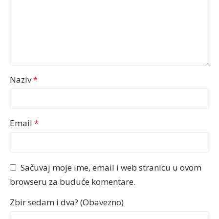
Naziv
*
Email
*
Sačuvaj moje ime, email i web stranicu u ovom
browseru za buduće komentare.
Zbir sedam i dva? (Obavezno)