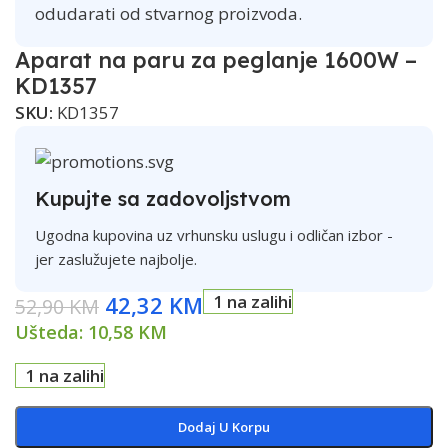
odudarati od stvarnog proizvoda.
Aparat na paru za peglanje 1600W –
KD1357
SKU:
KD1357
Kupujte sa zadovoljstvom
Ugodna kupovina uz vrhunsku uslugu i odličan izbor -
jer zaslužujete najbolje.
42,32
KM
1 na zalihi
52,90
KM
Ušteda:
10,58
KM
1 na zalihi
Dodaj U Korpu