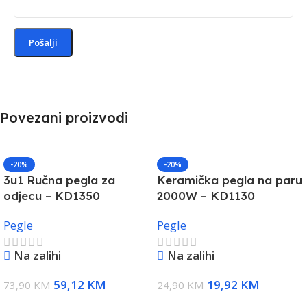
Povezani proizvodi
-20%
-20%
3u1 Ručna pegla za
Keramička pegla na paru
odjecu – KD1350
2000W – KD1130
Pegle
Pegle
Na zalihi
Na zalihi
59,12
KM
19,92
KM
73,90
KM
24,90
KM
Dodaj U Korpu
Dodaj U Korpu