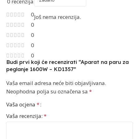
0 recenzija
0
Još nema recenzija.
0
0
0
0
Budi prvi koji će recenzirati “Aparat na paru za
peglanje 1600W – KD1357”
Vaša email adresa neće biti objavljivana.
Neophodna polja su označena sa
*
Vaša ocjena
*
Vaša recenzija:
*