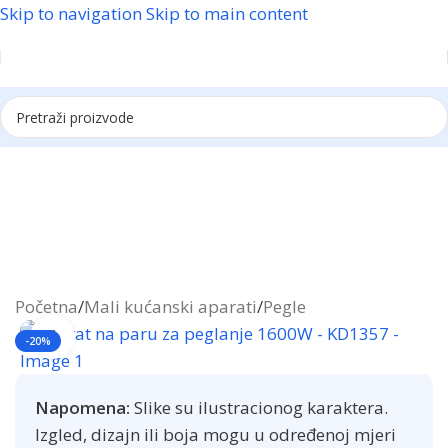
Skip to navigation
Skip to main content
Reklama
Početna
/
Mali kućanski aparati
/
Pegle
Click to enlarge
-20%
Napomena:
Slike su ilustracionog karaktera.
Izgled, dizajn ili boja mogu u određenoj mjeri