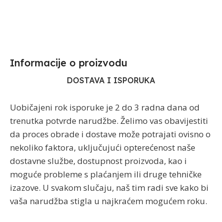
Informacije o proizvodu​
DOSTAVA I ISPORUKA
Uobičajeni rok isporuke je 2 do 3 radna dana od
trenutka potvrde narudžbe. Želimo vas obavijestiti
da proces obrade i dostave može potrajati ovisno o
nekoliko faktora, uključujući opterećenost naše
dostavne službe, dostupnost proizvoda, kao i
moguće probleme s plaćanjem ili druge tehničke
izazove. U svakom slučaju, naš tim radi sve kako bi
vaša narudžba stigla u najkraćem mogućem roku.