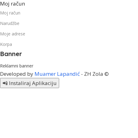
Moj račun
Moj račun
Narudžbe
Moje adrese
Korpa
Banner
Reklamni banner
Developed by
Muamer Lapandić
- ZH Zola ©
📲 Instaliraj Aplikaciju