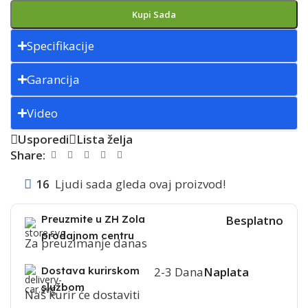
Kupi Sada
Specifikacije
Garancija
Video
Usporedi
Lista želja
Share:
16
Ljudi sada gleda ovaj proizvod!
Preuzmite u ZH Zola
Besplatno
prodajnom centru
Za preuzimanje danas
Dostava kurirskom
2-3 Dana
Naplata
službom
Naš kurir će dostaviti