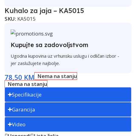
Kuhalo za jaja – KA5015
SKU:
KA5015
Kupujte sa zadovoljstvom
Ugodna kupovina uz vrhunsku uslugu i odličan izbor -
jer zaslužujete najbolje.
78,50
KM
Nema na stanju
Nema na stanju
Specifikacije
Garancija
Video
Usporedi
Lista želja