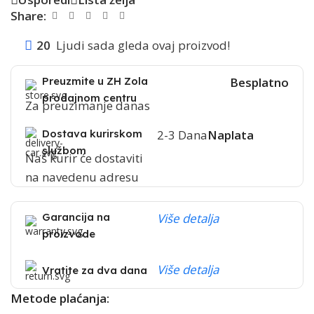
Share:
20
Ljudi sada gleda ovaj proizvod!
Preuzmite u ZH Zola
Besplatno
prodajnom centru
Za preuzimanje danas
Dostava kurirskom
2-3 Dana
Naplata
službom
Naš kurir će dostaviti
na navedenu adresu
Garancija na
Više detalja
proizvode
Više detalja
Vratite za dva dana
Metode plaćanja: