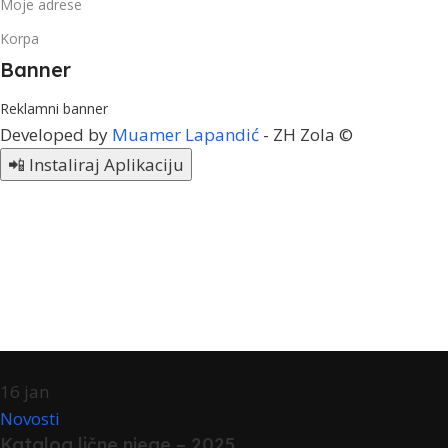
Moje adrese
Korpa
Banner
Reklamni banner
Developed by
Muamer Lapandić
- ZH Zola ©
📲 Instaliraj Aplikaciju
16
jan
Novosti
Katalog lične njege – 2025