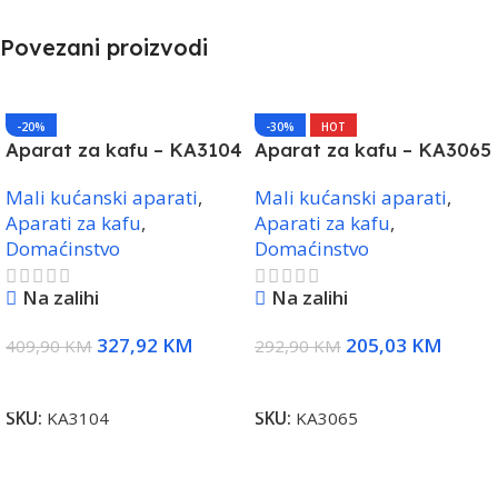
Povezani proizvodi
-20%
-30%
HOT
Aparat za kafu – KA3104
Aparat za kafu – KA3065
Mali kućanski aparati
,
Mali kućanski aparati
,
Aparati za kafu
,
Aparati za kafu
,
Domaćinstvo
Domaćinstvo
Na zalihi
Na zalihi
327,92
KM
205,03
KM
409,90
KM
292,90
KM
Dodaj U Korpu
Dodaj U Korpu
SKU:
KA3104
SKU:
KA3065