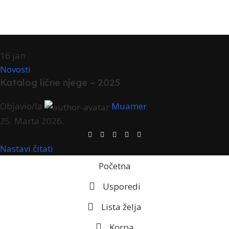
16
jan
Novosti
Katalog lične njege – 2025
Objavio/la
Muamer
25. Marta 2026.
Nastavi čitati
Početna
Usporedi
Lista želja
Korpa