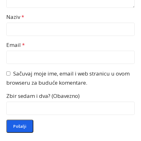
Naziv
*
Email
*
Sačuvaj moje ime, email i web stranicu u ovom
browseru za buduće komentare.
Zbir sedam i dva? (Obavezno)