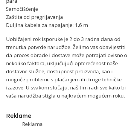
para
Samočišćenje
Zaštita od pregrijavanja
Duljina kabela za napajanje: 1,6 m
Uobičajeni rok isporuke je 2 do 3 radna dana od
trenutka potvrde narudžbe. Želimo vas obavijestiti
da proces obrade i dostave može potrajati ovisno o
nekoliko faktora, uključujući opterećenost naše
dostavne službe, dostupnost proizvoda, kao i
moguće probleme s plaćanjem ili druge tehničke
izazove. U svakom slučaju, naš tim radi sve kako bi
vaša narudžba stigla u najkraćem mogućem roku.
Reklame
Reklama