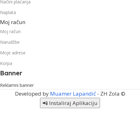
Načini plaćanja
Naplata
Moj račun
Moj račun
Narudžbe
Moje adrese
Korpa
Banner
Reklamni banner
Developed by
Muamer Lapandić
- ZH Zola ©
📲 Instaliraj Aplikaciju