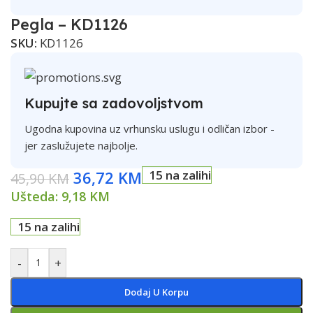
Pegla – KD1126
SKU:
KD1126
Kupujte sa zadovoljstvom
Ugodna kupovina uz vrhunsku uslugu i odličan izbor -
jer zaslužujete najbolje.
36,72
KM
15 na zalihi
45,90
KM
Ušteda:
9,18
KM
15 na zalihi
-
+
Dodaj U Korpu