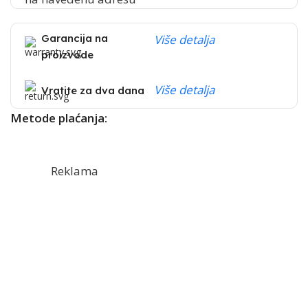
Garancija na
Više detalja
proizvode
Više detalja
Vratite za dva dana
Metode plaćanja:
Reklama