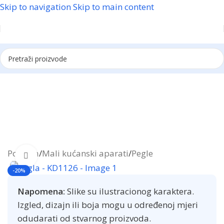
Skip to navigation
Skip to main content
Reklama
Početna
/
Mali kućanski aparati
/
Pegle
Click to enlarge
-20%
Napomena:
Slike su ilustracionog karaktera.
Izgled, dizajn ili boja mogu u određenoj mjeri
odudarati od stvarnog proizvoda.