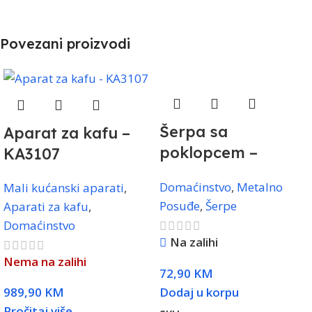
Povezani proizvodi
Šerpa sa
Aparat za kafu –
poklopcem –
KA3107
CA002-B28-Black
Domaćinstvo
,
Metalno
Mali kućanski aparati
,
Posuđe
,
Šerpe
Aparati za kafu
,
Domaćinstvo
Na zalihi
Nema na zalihi
72,90
KM
989,90
KM
Dodaj u korpu
Pročitaj više