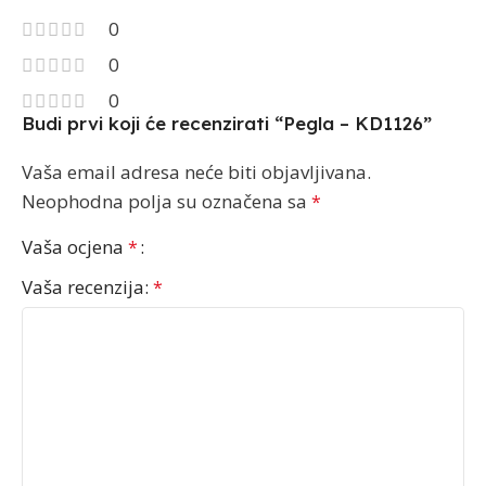
0
0
0
Budi prvi koji će recenzirati “Pegla – KD1126”
Vaša email adresa neće biti objavljivana.
Neophodna polja su označena sa
*
Vaša ocjena
*
Vaša recenzija:
*