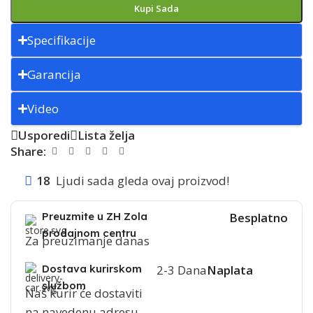
Kupi Sada
Specifikacije
Garancija
Video
Usporedi
Lista želja
Share:
18
Ljudi sada gleda ovaj proizvod!
Preuzmite u ZH Zola
Besplatno
prodajnom centru
Za preuzimanje danas
Dostava kurirskom
2-3 Dana
Naplata
službom
Naš kurir će dostaviti
na navedenu adresu