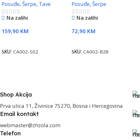
Posuđe
,
Šerpe
,
Tave
Posuđe
,
Šerpe
Na zalihi
Na zalihi
159,90
KM
72,90
KM
Dodaj U Korpu
Dodaj U Korpu
SKU:
CA002-S02
SKU:
CA002-B28
Shop Akcija
Prva ulica 11, Živinice 75270, Bosna i Hercegovina
Email kontakt
webmaster@zhzola.com
Telefon