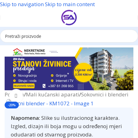
Skip to navigation
Skip to main content
Reklama
Početna
/
Mali kućanski aparati
/
Sokovnici i blenderi
Click to enlarge
-20%
Napomena:
Slike su ilustracionog karaktera.
Izgled, dizajn ili boja mogu u određenoj mjeri
odudarati od stvarnog proizvoda.