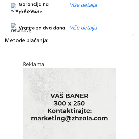
Garancija na
Više detalja
proizvode
Više detalja
Vratite za dva dana
Metode plaćanja:
Reklama