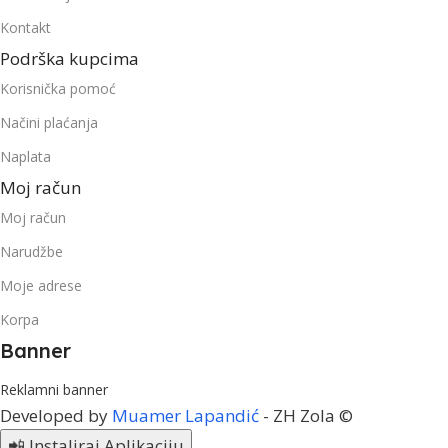
Kontakt
Podrška kupcima
Korisnička pomoć
Načini plaćanja
Naplata
Moj račun
Moj račun
Narudžbe
Moje adrese
Korpa
Banner
Reklamni banner
Developed by
Muamer Lapandić
- ZH Zola ©
📲 Instaliraj Aplikaciju