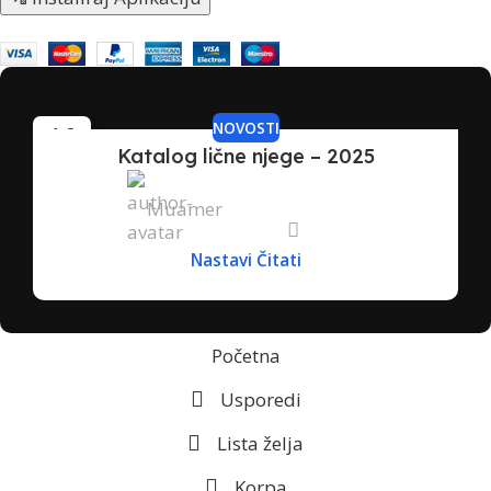
NOVOSTI
16
Katalog lične njege – 2025
JAN
Muamer
Nastavi Čitati
Početna
Usporedi
Lista želja
Korpa