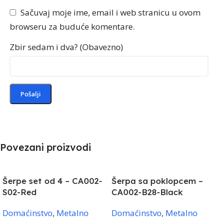
Sačuvaj moje ime, email i web stranicu u ovom
browseru za buduće komentare.
Zbir sedam i dva? (Obavezno)
Povezani proizvodi
Šerpe set od 4 – CA002-
Šerpa sa poklopcem –
S02-Red
CA002-B28-Black
Domaćinstvo
,
Metalno
Domaćinstvo
,
Metalno