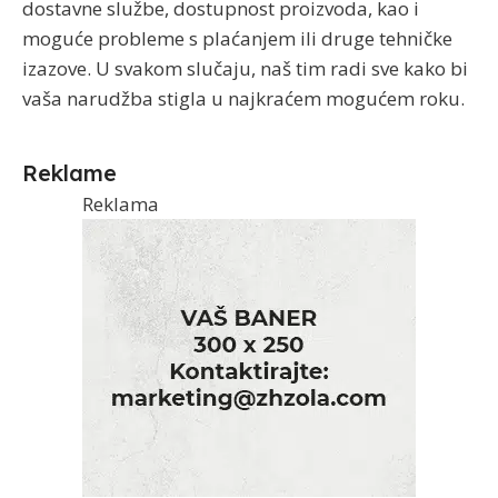
dostavne službe, dostupnost proizvoda, kao i
moguće probleme s plaćanjem ili druge tehničke
izazove. U svakom slučaju, naš tim radi sve kako bi
vaša narudžba stigla u najkraćem mogućem roku.
Reklame
Reklama