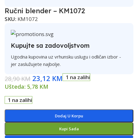
Ručni blender – KM1072
SKU:
KM1072
Kupujte sa zadovoljstvom
Ugodna kupovina uz vrhunsku uslugu i odličan izbor -
jer zaslužujete najbolje.
23,12
KM
1 na zalihi
28,90
KM
Ušteda:
5,78
KM
1 na zalihi
Dodaj U Korpu
Kupi Sada