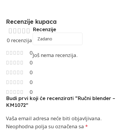
Recenzije kupaca
Recenzije
0 recenzija
0
Još nema recenzija.
0
0
0
0
Budi prvi koji će recenzirati “Ručni blender –
KM1072”
Vaša email adresa neće biti objavljivana.
Neophodna polja su označena sa
*