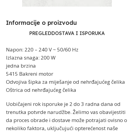
Informacije o proizvodu​
PREGLED
DOSTAVA I ISPORUKA
Napon: 220 – 240 V ~ 50/60 Hz
Izlazna snaga: 200 W
jedna brzina
5415 Bakreni motor
Odvojiva šipka za miješanje od nehrđajućeg čelika
Oštrica od nehrđajućeg čelika
Uobičajeni rok isporuke je 2 do 3 radna dana od
trenutka potvrde narudžbe. Želimo vas obavijestiti
da proces obrade i dostave može potrajati ovisno o
nekoliko faktora, uključujući opterećenost naše