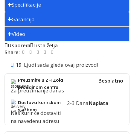
Specifikacije
Garancija
Video
Usporedi
Lista želja
Share:
19
Ljudi sada gleda ovaj proizvod!
Preuzmite u ZH Zola
Besplatno
prodajnom centru
Za preuzimanje danas
Dostava kurirskom
2-3 Dana
Naplata
službom
Naš kurir će dostaviti
na navedenu adresu