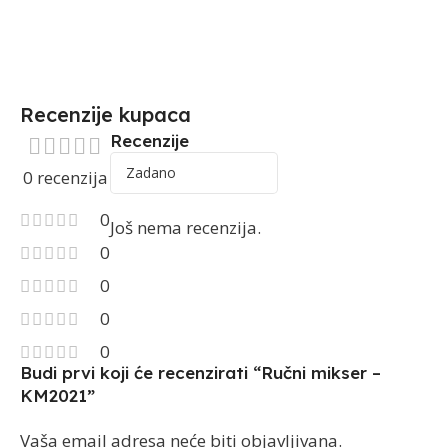
Recenzije kupaca
Recenzije
0 recenzija
0
Još nema recenzija.
0
0
0
0
Budi prvi koji će recenzirati “Ručni mikser –
KM2021”
Vaša email adresa neće biti objavljivana.