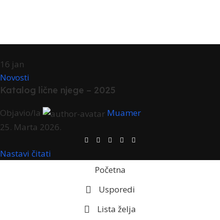
16
jan
Novosti
Katalog lične njege – 2025
Objavio/la
Muamer
25. Marta 2026.
Nastavi čitati
Početna
Usporedi
Lista želja