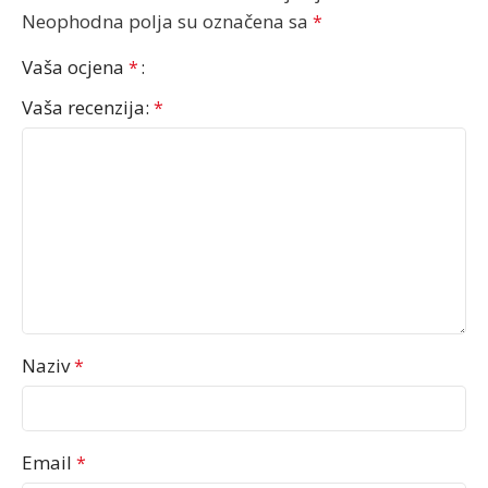
Neophodna polja su označena sa
*
Vaša ocjena
*
Vaša recenzija:
*
Naziv
*
Email
*