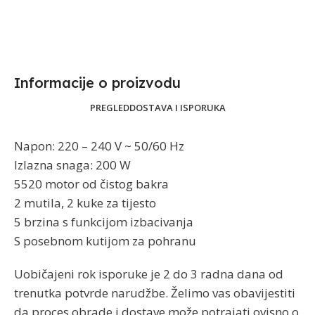
Informacije o proizvodu​
PREGLED
DOSTAVA I ISPORUKA
Napon: 220 – 240 V ~ 50/60 Hz
Izlazna snaga: 200 W
5520 motor od čistog bakra
2 mutila, 2 kuke za tijesto
5 brzina s funkcijom izbacivanja
S posebnom kutijom za pohranu
Uobičajeni rok isporuke je 2 do 3 radna dana od
trenutka potvrde narudžbe. Želimo vas obavijestiti
da proces obrade i dostave može potrajati ovisno o