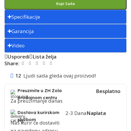
Kupi Sada
Specifikacije
Garancija
Video
Usporedi
Lista želja
Share:
12
Ljudi sada gleda ovaj proizvod!
Preuzmite u ZH Zola
Besplatno
prodajnom centru
Za preuzimanje danas
Dostava kurirskom
2-3 Dana
Naplata
službom
Naš kurir će dostaviti
na navedenu adresu