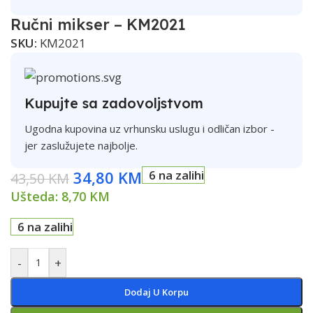
Ručni mikser – KM2021
SKU:
KM2021
Kupujte sa zadovoljstvom
Ugodna kupovina uz vrhunsku uslugu i odličan izbor -
jer zaslužujete najbolje.
34,80
KM
6 na zalihi
43,50
KM
Ušteda:
8,70
KM
6 na zalihi
-
+
Dodaj U Korpu