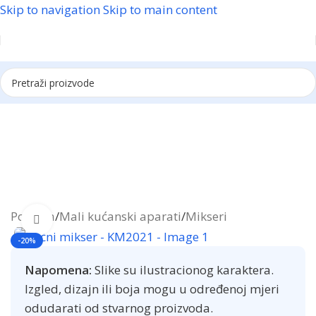
Skip to navigation
Skip to main content
Reklama
Početna
/
Mali kućanski aparati
/
Mikseri
Click to enlarge
-20%
Napomena:
Slike su ilustracionog karaktera.
Izgled, dizajn ili boja mogu u određenoj mjeri
odudarati od stvarnog proizvoda.