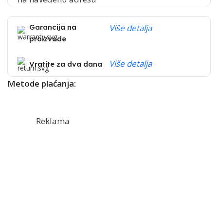
Garancija na
Više detalja
proizvode
Više detalja
Vratite za dva dana
Metode plaćanja:
Reklama