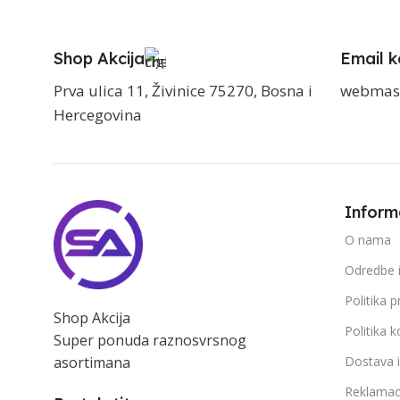
Shop Akcija
Email k
Prva ulica 11, Živinice 75270, Bosna i
webmas
Hercegovina
Inform
O nama
Odredbe i
Politika p
Shop Akcija
Politika k
Super ponuda raznosvrsnog
asortimana
Dostava 
Reklamac