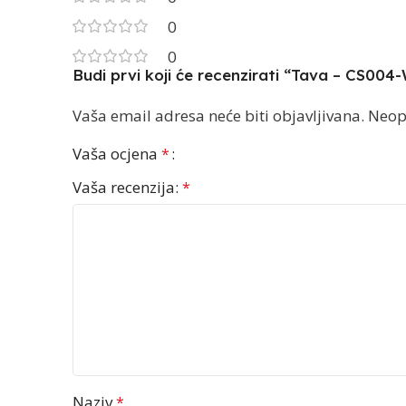
0
0
Budi prvi koji će recenzirati “Tava – CS004
Vaša email adresa neće biti objavljivana.
Neop
Vaša ocjena
*
Vaša recenzija:
*
Naziv
*