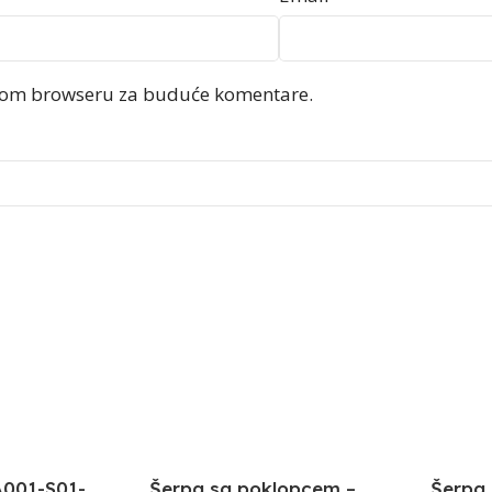
ovom browseru za buduće komentare.
A001-S01-
Šerpa sa poklopcem –
Šerpa