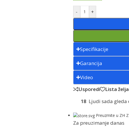
-
+
Specifikacije
Garancija
Video
Usporedi
Lista želja
18
Ljudi sada gleda 
Preuzmite u ZH Z
Za preuzimanje danas