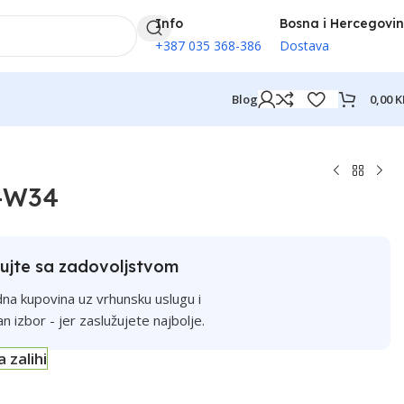
Info
Bosna i Hercegovi
+387 035 368-386
Dostava
0,00
K
Blog
4-W34
ujte sa zadovoljstvom
na kupovina uz vrhunsku uslugu i
an izbor - jer zaslužujete najbolje.
a zalihi