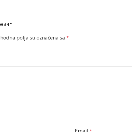
-W34”
hodna polja su označena sa
*
Email
*