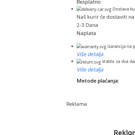
Besplatno
Dostava ku
Naš kurir će dostaviti 
2-3 Dana
Naplata
Garancija na 
Više detalja
Vratite za dva d
Više detalja
Metode plaćanja:
Reklama
Rekla