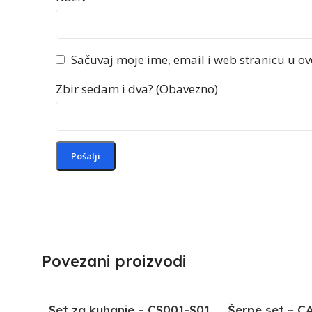
Sačuvaj moje ime, email i web stranicu u 
Zbir sedam i dva? (Obavezno)
Povezani proizvodi
Set za kuhanje – CS001-S01
Šerpe set – C