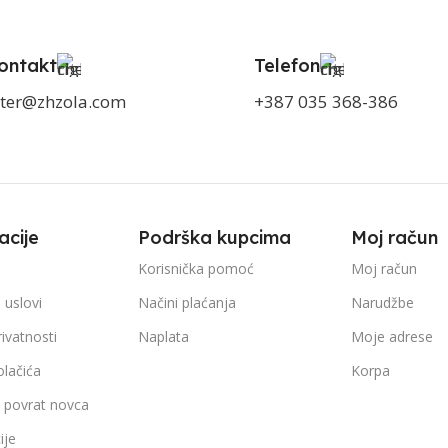
ontakt
Telefon
ter@zhzola.com
+387 035 368-386
acije
Podrška kupcima
Moj račun
Korisnička pomoć
Moj račun
 uslovi
Načini plaćanja
Narudžbe
rivatnosti
Naplata
Moje adrese
olačića
Korpa
i povrat novca
ije