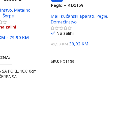
Pegla – KD1159
instvo
,
Metalno
e
,
Šerpe
Mali kućanski aparati
,
Pegle
,
Domaćinstvo
a zalihi
Na zalihi
KM
–
79,90
KM
39,92
KM
49,90
KM
i Opcije
Dodaj U Korpu
ČINA
SKU:
KD1159
 SA POKL. 18X10cm
ŠERPA SA
OPCEM 20X11cm 3,6L
,
 SA POKL. 24X14cm
ŠERPA SA POKL.
5cm 8L