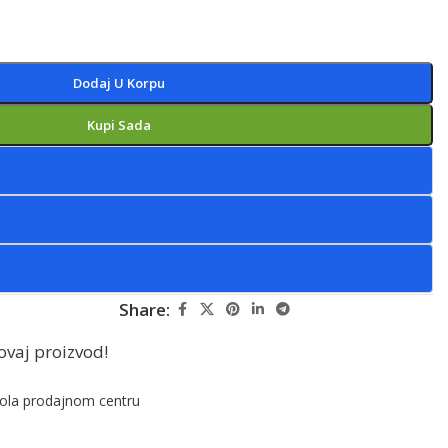
Dodaj U Korpu
Kupi Sada
Share:
ovaj proizvod!
ola prodajnom centru