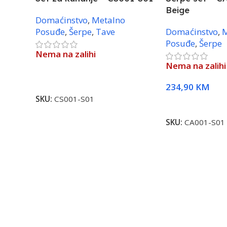
Beige
Domaćinstvo
,
Metalno
Posuđe
,
Šerpe
,
Tave
Domaćinstvo
,
M
Posuđe
,
Šerpe
Nema na zalihi
Nema na zalihi
Pročitaj Više
234,90
KM
SKU:
CS001-S01
Pročitaj Više
SKU:
CA001-S01