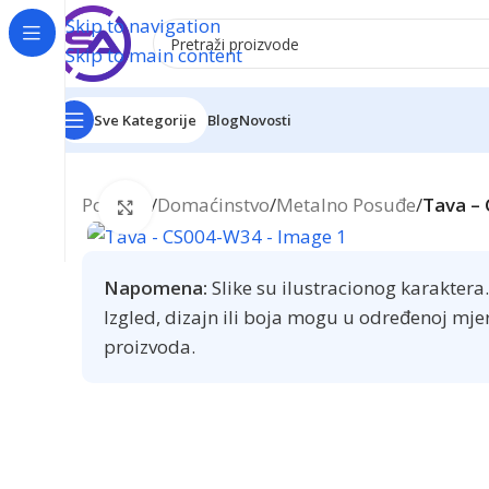
Skip to navigation
Skip to main content
Sve Kategorije
Blog
Novosti
Početna
/
Domaćinstvo
/
Metalno Posuđe
/
Tava –
Click to enlarge
Napomena:
Slike su ilustracionog karaktera.
Izgled, dizajn ili boja mogu u određenoj mje
proizvoda.