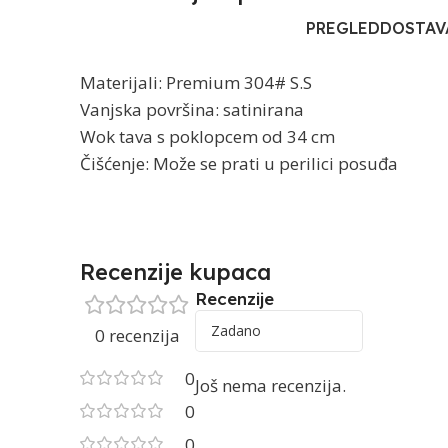
PREGLED
DOSTAV
Materijali: Premium 304# S.S
Vanjska površina: satinirana
Wok tava s poklopcem od 34 cm
Čišćenje: Može se prati u perilici posuđa
Recenzije kupaca
Recenzije
0 recenzija
0
Još nema recenzija.
0
0