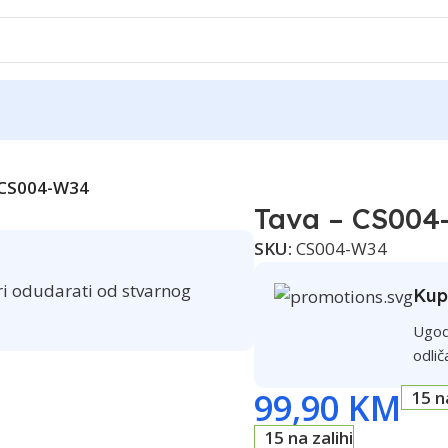
Reklama
 CS004-W34
Tava – CS00
SKU:
CS004-W34
ri odudarati od stvarnog
Kup
Ugod
odlič
99,90
KM
15 n
15 na zalihi