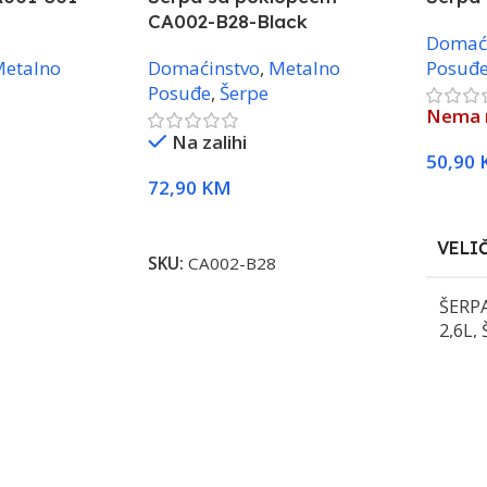
CA002-B28-Black
Domać
etalno
Domaćinstvo
,
Metalno
Posuđ
Posuđe
,
Šerpe
Nema n
Na zalihi
50,90
72,90
KM
Odaber
Dodaj U Korpu
VELI
SKU:
CA002-B28
ŠERPA
2,6L
,
POKL
ŠERPA
6,3L
,
26X1