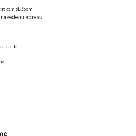
rirskom službom
na navedenu adresu
proizvode
ana
me