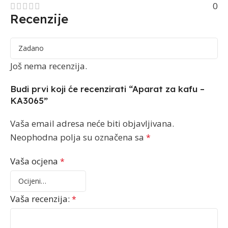
0
Recenzije
Još nema recenzija.
Budi prvi koji će recenzirati “Aparat za kafu –
KA3065”
Vaša email adresa neće biti objavljivana.
Neophodna polja su označena sa
*
Vaša ocjena
*
Vaša recenzija:
*