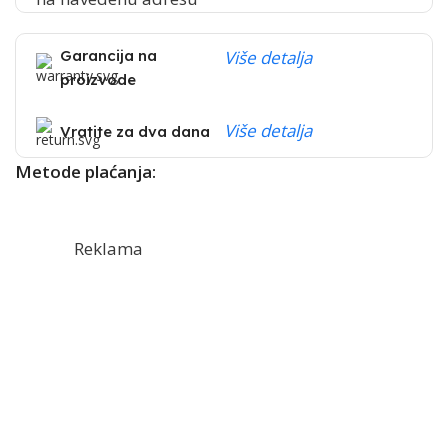
Garancija na
Više detalja
proizvode
Više detalja
Vratite za dva dana
Metode plaćanja:
Reklama