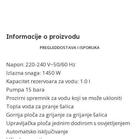
Informacije o proizvodu​
PREGLED
DOSTAVA I ISPORUKA
Napon: 220-240 V~50/60 Hz
Izlazna snaga: 1450 W
Kapacitet rezervoara za vodu: 1.0 l
Pumpa 15 bara
Prozirni spremnik za vodu koji se može ukloniti
Topla voda za pranje šalica
Gornja ploča za grijanje za grijanje šalica
Upravljačka ploča jednim dodirom s osvjetljenjem
Automatsko isključivanje