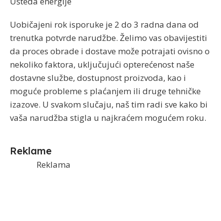
Ušteda energije
Uobičajeni rok isporuke je 2 do 3 radna dana od
trenutka potvrde narudžbe. Želimo vas obavijestiti
da proces obrade i dostave može potrajati ovisno o
nekoliko faktora, uključujući opterećenost naše
dostavne službe, dostupnost proizvoda, kao i
moguće probleme s plaćanjem ili druge tehničke
izazove. U svakom slučaju, naš tim radi sve kako bi
vaša narudžba stigla u najkraćem mogućem roku.
Reklame
Reklama