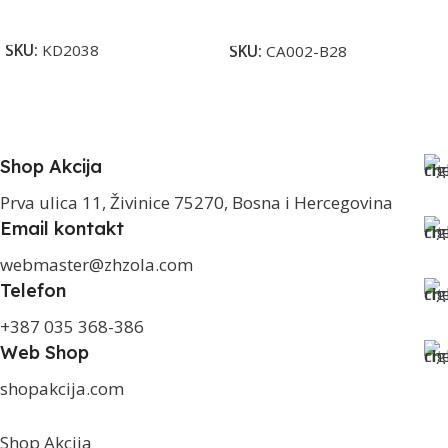
Dodaj U Korpu
Dodaj U Korpu
SKU:
KD2038
SKU:
CA002-B28
Shop Akcija
Prva ulica 11, Živinice 75270, Bosna i Hercegovina
Email kontakt
webmaster@zhzola.com
Telefon
+387 035 368-386
Web Shop
shopakcija.com
Shop Akcija