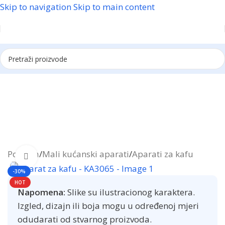
Skip to navigation
Skip to main content
Reklama
Početna
/
Mali kućanski aparati
/
Aparati za kafu
Click to enlarge
-30%
HOT
Napomena:
Slike su ilustracionog karaktera.
Izgled, dizajn ili boja mogu u određenoj mjeri
odudarati od stvarnog proizvoda.