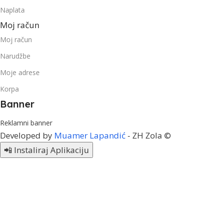
Naplata
Moj račun
Moj račun
Narudžbe
Moje adrese
Korpa
Banner
Reklamni banner
Developed by
Muamer Lapandić
- ZH Zola ©
📲 Instaliraj Aplikaciju