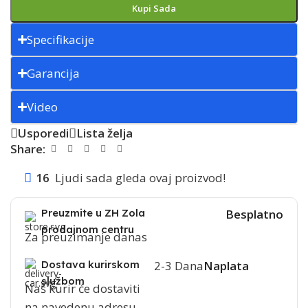
Kupi Sada
Specifikacije
Garancija
Video
Usporedi
Lista želja
Share:
16
Ljudi sada gleda ovaj proizvod!
Preuzmite u ZH Zola
Besplatno
prodajnom centru
Za preuzimanje danas
Dostava kurirskom
2-3 Dana
Naplata
službom
Naš kurir će dostaviti
na navedenu adresu