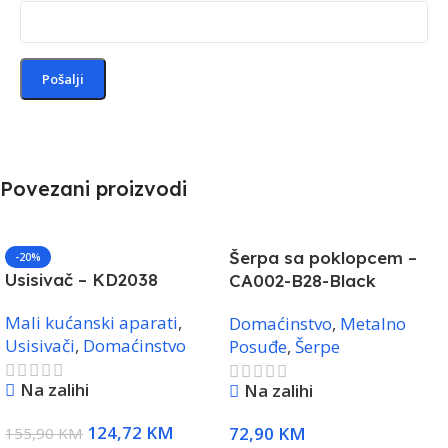
Povezani proizvodi
Šerpa sa poklopcem –
-20%
Usisivač – KD2038
CA002-B28-Black
Mali kućanski aparati
,
Domaćinstvo
,
Metalno
Usisivači
,
Domaćinstvo
Posuđe
,
Šerpe
Na zalihi
Na zalihi
124,72
KM
72,90
KM
155,90
KM