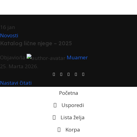
16
jan
Novosti
Katalog lične njege – 2025
Objavio/la
Muamer
25. Marta 2026.
Nastavi čitati
Početna
Usporedi
Lista želja
Korpa