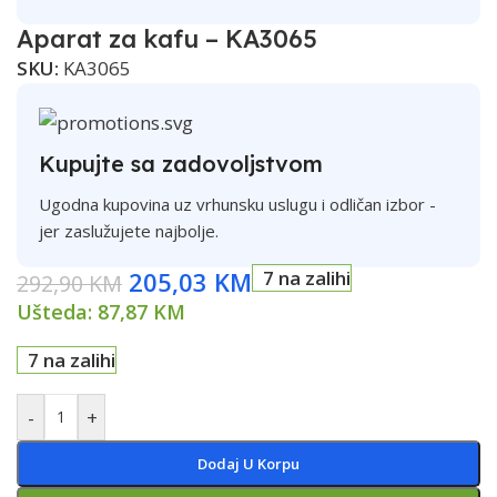
Aparat za kafu – KA3065
SKU:
KA3065
Kupujte sa zadovoljstvom
Ugodna kupovina uz vrhunsku uslugu i odličan izbor -
jer zaslužujete najbolje.
205,03
KM
7 na zalihi
292,90
KM
Ušteda:
87,87
KM
7 na zalihi
-
+
Dodaj U Korpu