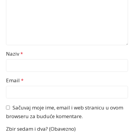
Naziv
*
Email
*
Sačuvaj moje ime, email i web stranicu u ovom
browseru za buduće komentare.
Zbir sedam i dva? (Obavezno)