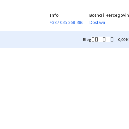
Info
Bosna i Hercegovi
+387 035 368-386
Dostava
0,00
K
Blog