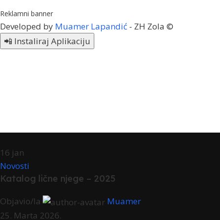
Reklamni banner
Developed by
Muamer Lapandić
- ZH Zola ©
📲 Instaliraj Aplikaciju
16
jan
Novosti
Katalog lične njege – 2025
Objavio/la
Muamer
25. Marta 2026.