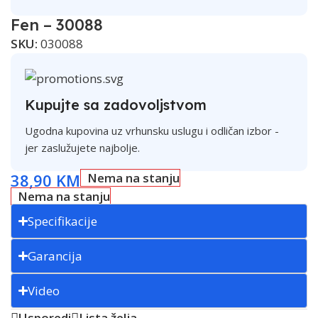
Fen – 30088
SKU:
030088
Kupujte sa zadovoljstvom
Ugodna kupovina uz vrhunsku uslugu i odličan izbor -
jer zaslužujete najbolje.
38,90
KM
Nema na stanju
Nema na stanju
Specifikacije
Garancija
Video
Usporedi
Lista želja