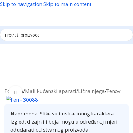
Skip to navigation
Skip to main content
Reklama
Početna
/
Mali kućanski aparati
/
Lična njega
/
Fenovi
Click to enlarge
Napomena:
Slike su ilustracionog karaktera.
Izgled, dizajn ili boja mogu u određenoj mjeri
odudarati od stvarnog proizvoda.