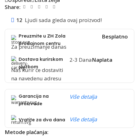
Share:
12
Ljudi sada gleda ovaj proizvod!
Preuzmite u ZH Zola
Besplatno
prodajnom centru
Za preuzimanje danas
Dostava kurirskom
2-3 Dana
Naplata
službom
Naš kurir će dostaviti
na navedenu adresu
Garancija na
Više detalja
proizvode
Više detalja
Vratite za dva dana
Metode plaćanja: