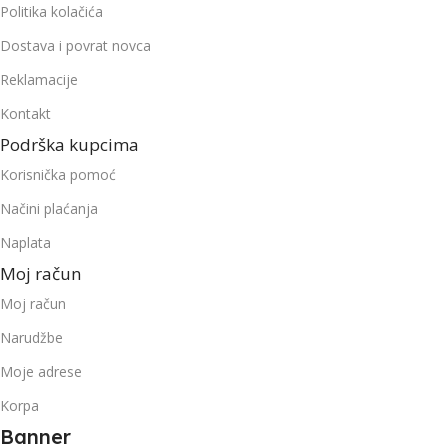
Politika kolačića
Dostava i povrat novca
Reklamacije
Kontakt
Podrška kupcima
Korisnička pomoć
Načini plaćanja
Naplata
Moj račun
Moj račun
Narudžbe
Moje adrese
Korpa
Banner