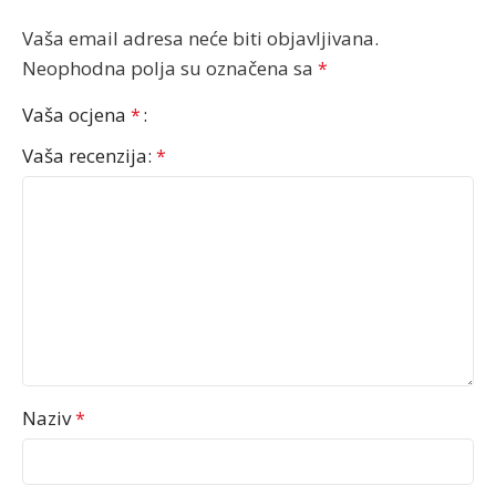
Vaša email adresa neće biti objavljivana.
Neophodna polja su označena sa
*
Vaša ocjena
*
Vaša recenzija:
*
Naziv
*