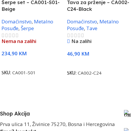
Šerpe set – CA001-S01-
Tava za prženje – CA002-
Beige
C24-Black
Domaćinstvo
,
Metalno
Domaćinstvo
,
Metalno
Posuđe
,
Šerpe
Posuđe
,
Tave
Nema na zalihi
Na zalihi
234,90
KM
46,90
KM
Pročitaj Više
Dodaj U Korpu
SKU:
CA001-S01
SKU:
CA002-C24
Shop Akcija
Prva ulica 11, Živinice 75270, Bosna i Hercegovina