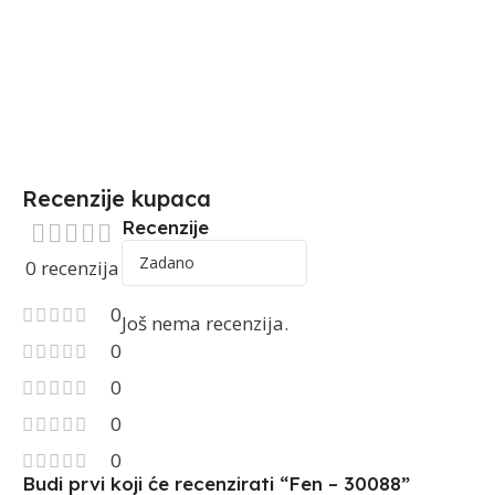
Recenzije kupaca
Recenzije
0 recenzija
0
Još nema recenzija.
0
0
0
0
Budi prvi koji će recenzirati “Fen – 30088”