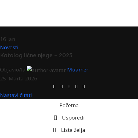
16
jan
Novosti
Katalog lične njege – 2025
Objavio/la
Muamer
25. Marta 2026.
Nastavi čitati
Početna
Usporedi
Lista želja