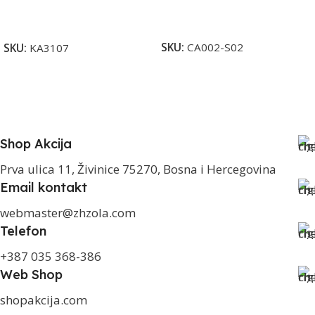
Dodaj U Korpu
Pročitaj Više
SKU:
CA002-S02
SKU:
KA3107
Shop Akcija
Prva ulica 11, Živinice 75270, Bosna i Hercegovina
Email kontakt
webmaster@zhzola.com
Telefon
+387 035 368-386
Web Shop
shopakcija.com