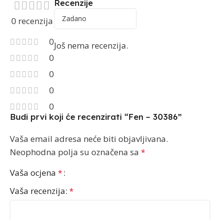
Recenzije
0 recenzija
0
Još nema recenzija.
0
0
0
0
Budi prvi koji će recenzirati “Fen – 30386”
Vaša email adresa neće biti objavljivana.
Neophodna polja su označena sa
*
Vaša ocjena
*
Vaša recenzija:
*