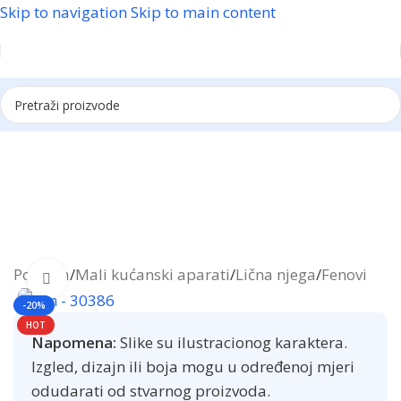
Skip to navigation
Skip to main content
Reklama
Početna
/
Mali kućanski aparati
/
Lična njega
/
Fenovi
Click to enlarge
-20%
HOT
Napomena:
Slike su ilustracionog karaktera.
Izgled, dizajn ili boja mogu u određenoj mjeri
odudarati od stvarnog proizvoda.