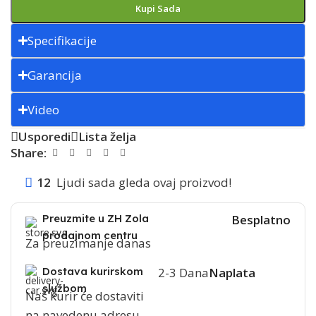
Kupi Sada
Specifikacije
Garancija
Video
Usporedi
Lista želja
Share:
12
Ljudi sada gleda ovaj proizvod!
Preuzmite u ZH Zola
Besplatno
prodajnom centru
Za preuzimanje danas
Dostava kurirskom
2-3 Dana
Naplata
službom
Naš kurir će dostaviti
na navedenu adresu