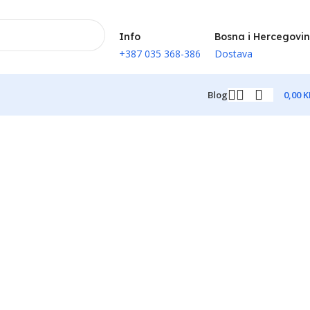
Info
Bosna i Hercegovi
+387 035 368-386
Dostava
0,00
K
Blog