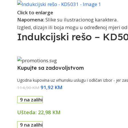
Click to enlarge
Napomena:
Slike su ilustracionog karaktera.
Izgled, dizajn ili boja mogu u određenoj mjeri o
Indukcijski rešo – KD5
Kupujte sa zadovoljstvom
Ugodna kupovina uz vrhunsku uslugu i odličan izbor - jer zas
91,92
KM
114,90
KM
9 na zalihi
Ušteda:
22,98
KM
9 na zalihi