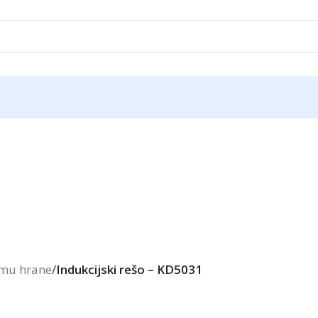
emu hrane
/
Indukcijski rešo – KD5031