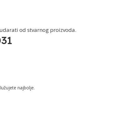
dudarati od stvarnog proizvoda.
031
lužujete najbolje.