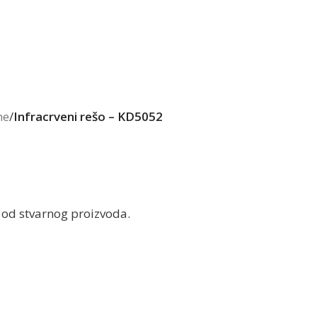
ne
/
Infracrveni rešo – KD5052
 od stvarnog proizvoda.