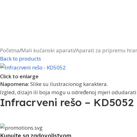
Početna
/
Mali kućanski aparati
/
Aparati za pripremu hra
Back to products
Click to enlarge
Napomena:
Slike su ilustracionog karaktera.
Izgled, dizajn ili boja mogu u određenoj mjeri odudarati
Infracrveni rešo – KD5052
Kupujte sa zadovoljstvom