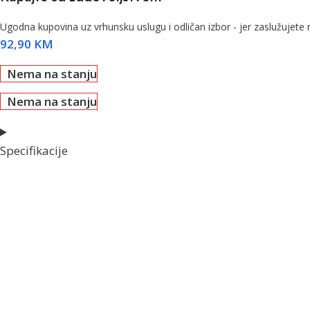
Ugodna kupovina uz vrhunsku uslugu i odličan izbor - jer zaslužujete n
92,90
KM
Nema na stanju
Nema na stanju
Specifikacije