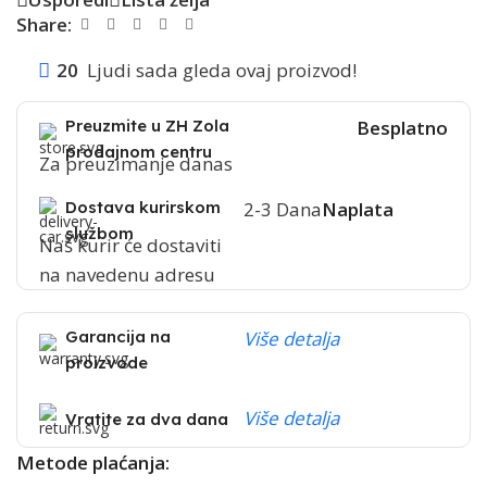
Share:
20
Ljudi sada gleda ovaj proizvod!
Preuzmite u ZH Zola
Besplatno
prodajnom centru
Za preuzimanje danas
Dostava kurirskom
2-3 Dana
Naplata
službom
Naš kurir će dostaviti
na navedenu adresu
Garancija na
Više detalja
proizvode
Više detalja
Vratite za dva dana
Metode plaćanja: