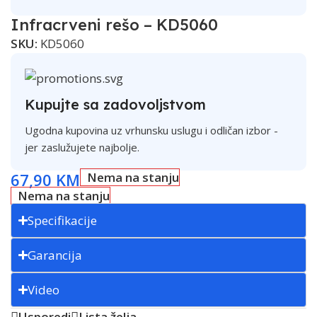
Infracrveni rešo – KD5060
SKU:
KD5060
Kupujte sa zadovoljstvom
Ugodna kupovina uz vrhunsku uslugu i odličan izbor -
jer zaslužujete najbolje.
67,90
KM
Nema na stanju
Nema na stanju
Specifikacije
Garancija
Video
Usporedi
Lista želja