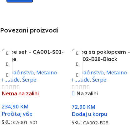
Povezani proizvodi
Šerpe set – CA001-S01-
Šerpa sa poklopcem –
Beige
CA002-B28-Black
Domaćinstvo
,
Metalno
Domaćinstvo
,
Metalno
Posuđe
,
Šerpe
Posuđe
,
Šerpe
Nema na zalihi
Na zalihi
234,90
KM
72,90
KM
Pročitaj više
Dodaj u korpu
SKU:
CA001-S01
SKU:
CA002-B28